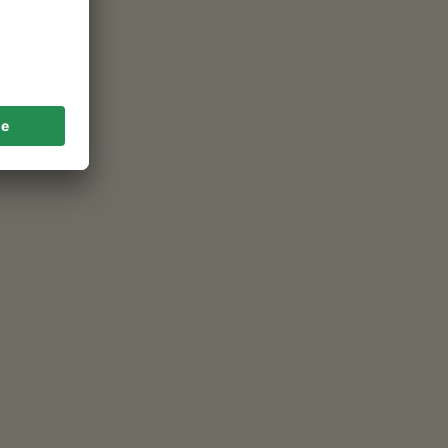
DESTINAZIONE
Prati di larici sul Salto