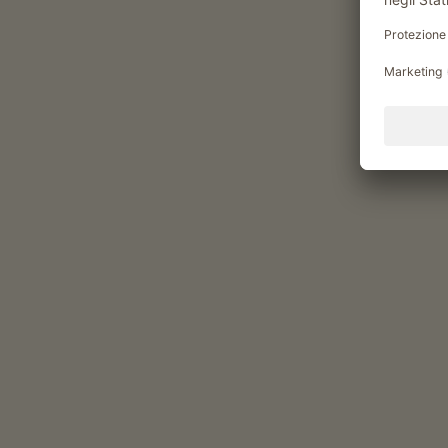
DESTINAZIONE
Knottnkino
Protagonista è la natura