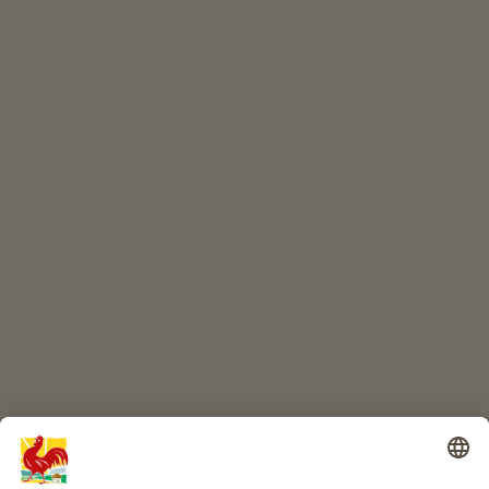
A colpo d’occhio
ONLINESHOP
Prodotti di qualità
IL MONDO DEI BIMBI
Avventura al maso
Info
Service
Privacy