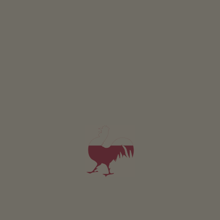
META DI VACANZE
VALLE LATERALE
Senales
Val d'Ultimo
VALLE LATERALE
Val di Vizze