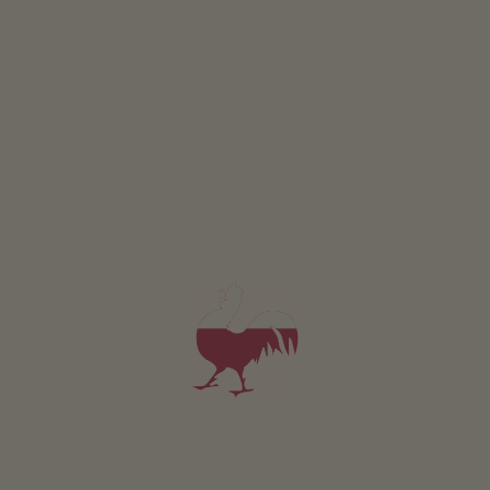
Orticoltura
colazione
5,0
"Eccellente"
(57 recensioni)
prenotabile online
Camera da 133€
per notte
Appartamento da 89€
per notte