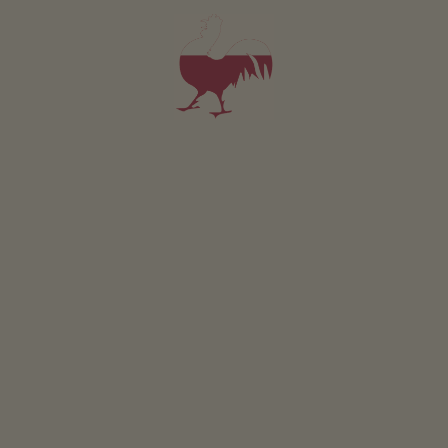
I nostri recapiti:
Südtiroler Bauernbund
Gallo Rosso
Via K. M. Gamper 5
I- 39100 Bolzano/Alto Adige
Tel.
+39 0471 999 325
E-Mail
info@roterhahn.it
Per prenotazioni o richieste sulla Scuola di cucina del
Gallo Rosso:
SBB-Weiterbildungsgenossenschaft
Roter Hahn Kochschule
K.-M.-Gamper-Str. 5
I- 39100 Bozen/Südtirol
Tel. +39 0471 999455
E-Mail
info@gallorosso-scuoladicucina.it
Ti auguriamo un piacevole soggiorno in Alto Adige!
Il team del Gallo Rosso