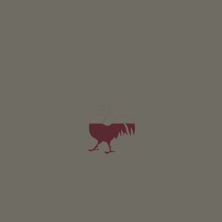
Tubla
Heinrich Comploi
Selva di Val Gardena
(Dolomiti)
Maso con Allevamento di bestiame
colazione
4,9
"Molto buono"
(9 recensioni)
Camera da 106€
per notte
Appartamento da 114€
per notte