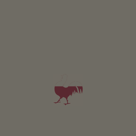
Durante il Törggelen
si servono vino nuovo e specialità del maso
Circa 300 viticoltori
conducono i loro agriturismi sotto il marchio “Gallo Rosso”