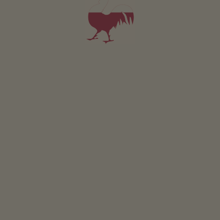
5,0
"Eccellente"
(47 recensioni)
Appartamento da 100€
per notte
Gasserhof
Martina e Gottfried Kerschbaumer
Velturno
(Valle Isarco)