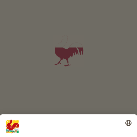
A colpo d’occhio
ONLINESHOP
Prodotti di qualità
IL MONDO DEI BIMBI
Avventura al maso
Info
Service
Privacy