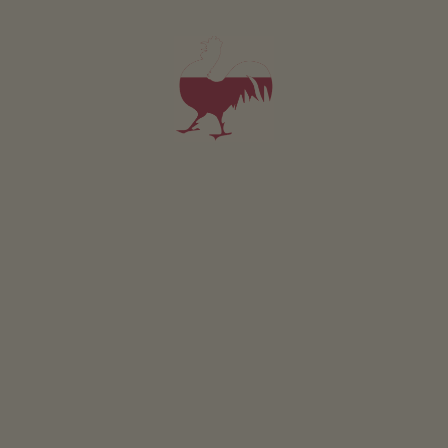
CARICA ALTRI RISULTATI
EVENTI E MANIFESTAZIONI
Varia e originale: la Val Passiria
HIGHLIGHTS
EVENTI