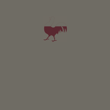
Maso con Frutticoltura, viticoltura
4,9
"Eccellente"
(35 recensioni)
Appartamento da 124€
per notte
Perlhof
Astrid Dosser
Scena
(Merano e dintorni)
Maso con Frutticoltura, viticoltura