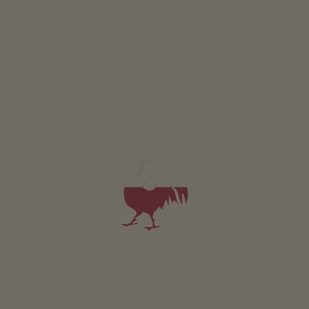
Freiburgerhof
Martin Ortner
Rifiano
(Merano e dintorni)
Maso con Frutticoltura
colazione, mezza pensione
prenotabile online
Appartamento da 130€
per notte