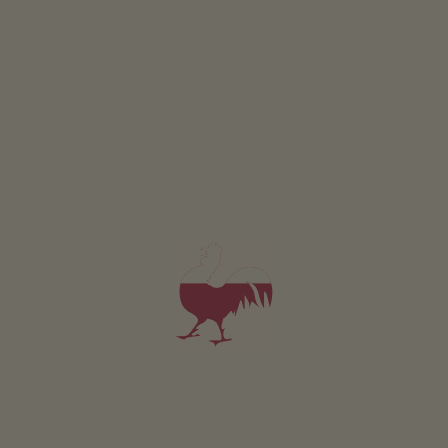
Hof am Schloss
Fam. Wallnöfer
Prato allo Stelvio
(Val Venosta)
La bottega del maso
Prodotti di qualità
Sciroppi di frutta
Confetture di frutta
Speck e insaccati
...