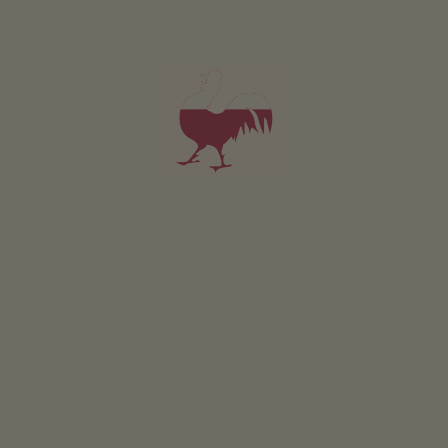
Sciroppo d'erbe
Sciroppo di asperula
Sciroppo di fiori di
sambuco
Sciroppo di melissa
Sciroppo di melissa
dorata
Sciroppo di menta
piperita
Sciroppo di more