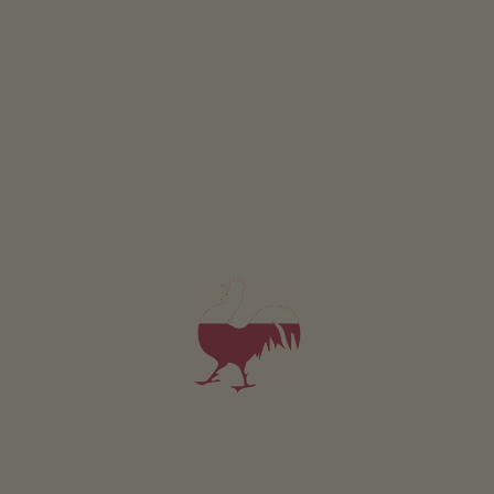
Simmele Müller Hof
Fam. Fill
Castelrotto
(Dolomiti)
La bottega del maso
Prodotti di qualità
Succhi di frutta