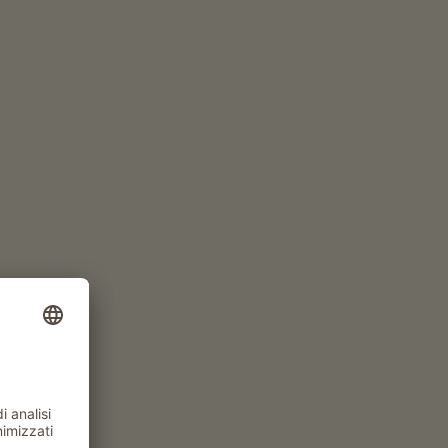
hiava, tipica della zona, sia varietà come
tturno del vigneto. Anche il Bronner,
oli.