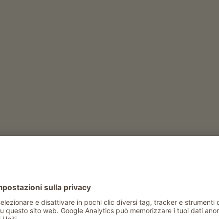
 linee guida del biologico. Allo Strickerhof, sia la Sc
ente bene grazie al clima mite e al raffreddamento no
o e lo Chambourcin maturano qui in condizioni favorev