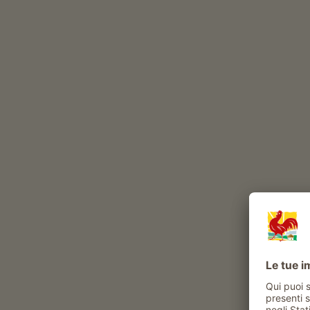
Sapere la provenienza
Dal 1998 Karl produce frutta e vino secondo le
Chardonnay e Lagrein prosperano particolarm
resistente ai funghi, nonché il moscato giall