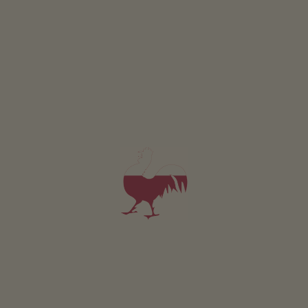
Gassgut
Sabrina Rainer
Racines
(Valle Isarco)
Maso con Allevamento di bestiame
Appartamento da 140€
per notte
TROPPO POCHI RISULTATI? PERSONALIZZA LA