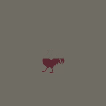
DETTAGLI E DISPONIBILITÀ
RICHIESTA
PRENOTA
Valido per tutti i nostri alloggi
Area esterna
area prendisole
giardino di erbe aromatiche
possibilità di grigliate
amaca
portico / pergolato
piscina all’aperto
Sostenibilità
energia ricavata dal legno: cippato
energia ricavata dal sole: fotovoltaico
energia ricavata dal legno: impianto solare termico
Area comune interna