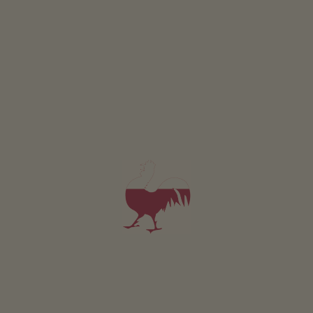
Mühlhof
Markus Pattis
Tires al Catinaccio
(Dolomiti)
Maso con Allevamento di bestiame
4,8
"Molto buono"
(2 recensioni)
Appartamento da 65€
per notte