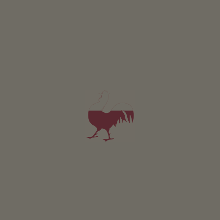
RICHIESTA
Valido per tutti i nostri alloggi
Area esterna
area prendisole
terrazza
giardino di erbe aromatiche
l’orto del maso
possibilità di grigliate
area giochi per bambini
Sostenibilità
energia ricavata dal legno: cippato
energia ricavata dal sole: fotovoltaico
energia ricavata dal legno: impianto solare termico
Altri servizi
adatto agli allergici
Wi-Fi nelle aree esterne