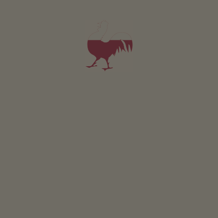
biciclette per bambini
piscina per bambini
trampolino
Sostenibilità
energia ricavata dal legno: cippato
sorgente di proprietà
Altri servizi
Wi-Fi nelle aree esterne
servizio bevande
servizio pane fresco
Servizio navetta dalla stazione ferroviaria e degli autobus
lavanderia
Posizione & arrivo
INDICAZIONI STRADALI
Nelle vicinanze