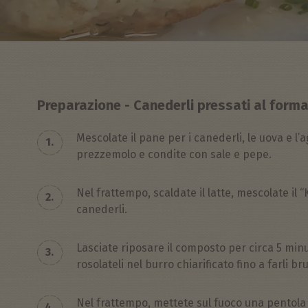
Preparazione - Canederli pressati al form
Mescolate il pane per i canederli, le uova e l’ag
1.
prezzemolo e condite con sale e pepe.
Nel frattempo, scaldate il latte, mescolate il “
2.
canederli.
Lasciate riposare il composto per circa 5 minu
3.
rosolateli nel burro chiarificato fino a farli br
Nel frattempo, mettete sul fuoco una pentola
4.