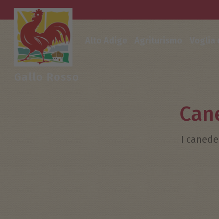
Alto Adige
Agriturismo
Voglia
Gallo Rosso
Cane
I caneder