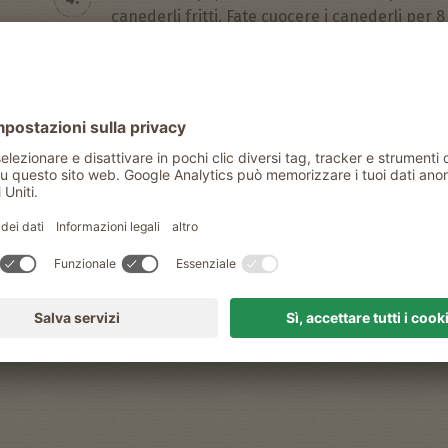
canederli fritti. Fate cuocere i canederli per 8 
schiumarola.Cospargere con Parmigiano e serv
Buona fortuna
Claudia & Roland Eder
Contadina dei prodotti di qualità del G
MOARHOF A CAMPO TURES
Condividere con amici