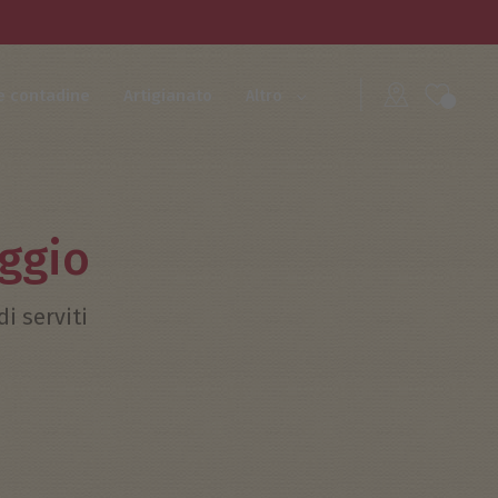
e contadine
Artigianato
Altro
aggio
di serviti