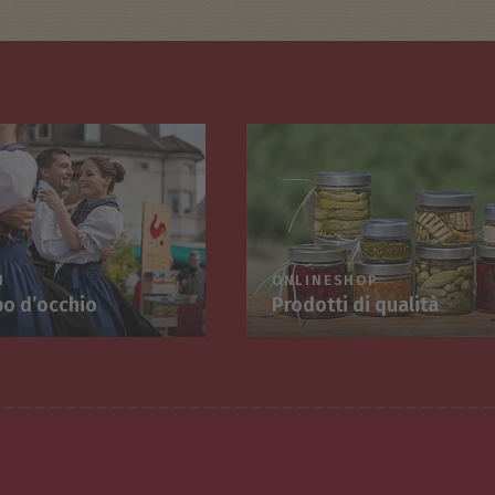
I
ONLINESHOP
po d’occhio
Prodotti di qualità