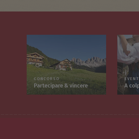
CONCORSO
EVENT
Partecipare & vincere
A col