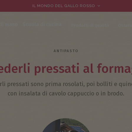
IL MONDO DEL GALLO ROSSO
 di maso
Scuola di cucina
Prodotti di qualità
Osteri
ANTIPASTO
derli pressati al form
li pressati sono prima rosolati, poi bolliti e quin
con insalata di cavolo cappuccio o in brodo.