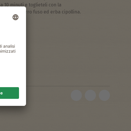
a 10 minuti e toglieteli con la
ire con burro fuso ed erba cipollina.
allo Rosso