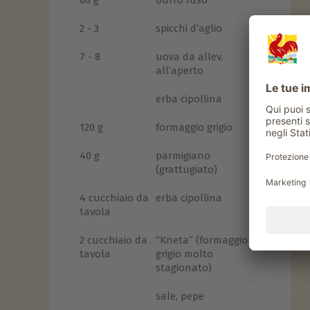
60 g
burro fuso
2 - 3
spicchi d’aglio
7 - 8
uova da allev.
all’aperto
erba cipollina
120 g
formaggio grigio
40 g
parmigiano
(grattugiato)
4 cucchiaio da
erba cipollina
tavola
2 cucchiaio da
“Kneta” (formaggio
tavola
grigio molto
stagionato)
sale, pepe