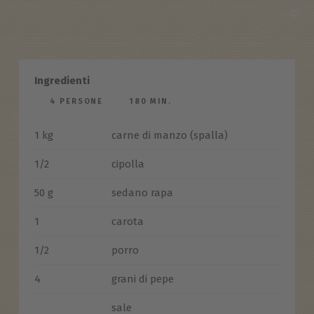
©
Ingredienti
4 PERSONE
180 MIN.
1 kg
carne di manzo (spalla)
1/2
cipolla
50 g
sedano rapa
1
carota
1/2
porro
4
grani di pepe
sale