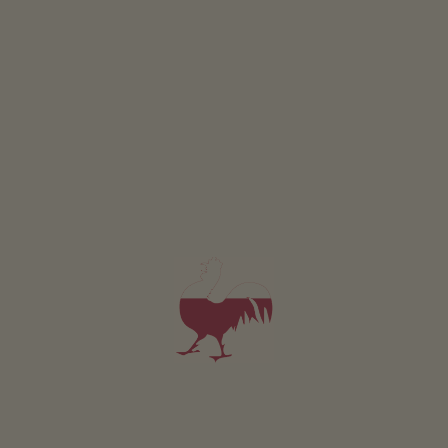
Monolocale Picea
2 persone (2 letti fissi)
30m²
da 103€
per 2 adulti incl. colazione
Animali domestici non sono ammessi in questo app.
DETTAGLI E DISPONIBILITÀ
RICHIESTA
PRENOTA