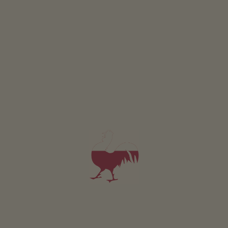
Appartamento Kastanie
2-3 persone (2 letti fissi)
35m²
da 80€
per 2 adulti incl. colazione
Animali domestici sono ammessi in questo app.
DETTAGLI E DISPONIBILITÀ
RICHIESTA