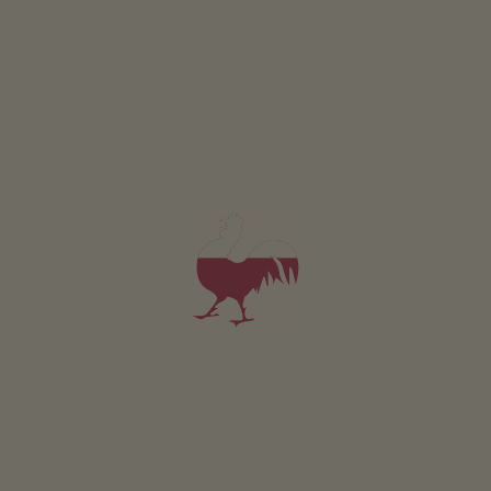
Appartamento B
2-6 persone (4 letti fissi)
75m²
da 130€
per 2 adulti
Animali domestici non sono ammessi in questo app.
DETTAGLI E DISPONIBILITÀ
RICHIESTA
Valido per tutti i nostri alloggi
Posizione & arrivo
INDICAZIONI STRADALI
Nelle vicinanze
al centro del paese
3
km
fermata più vicina
500
m
alla pista ciclabile
1
km