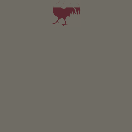
ping pong
piscina all’aperto
Area comune interna
biblioteca
ripostiglio
Altri servizi
Wi-Fi nelle aree esterne
Servizio navetta dalla stazione ferroviaria e degli autobus
lavanderia
Posizione & arrivo
INDICAZIONI STRADALI
Nelle vicinanze
al centro del paese
500
m
fermata più vicina
500
m
al supermercato
500
m