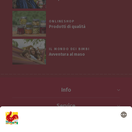
ONLINESHOP
Prodotti di qualità
IL MONDO DEI BIMBI
Avventura al maso
Info
Service
Privacy