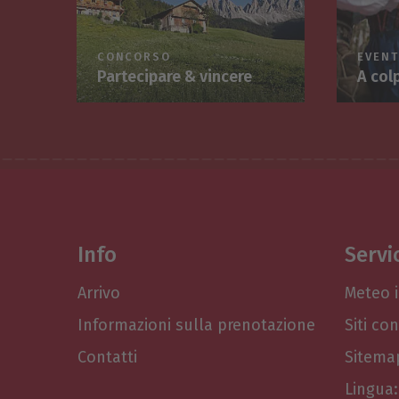
CONCORSO
EVENT
Partecipare & vincere
A col
Info
Servi
Arrivo
Meteo i
Informazioni sulla prenotazione
Siti con
Contatti
Sitema
Lingua: