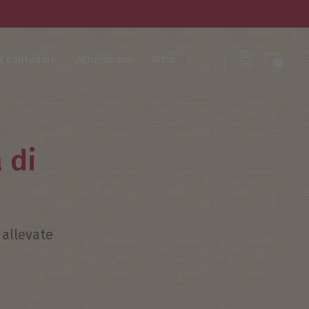
e contadine
Artigianato
Altro
 di
 allevate