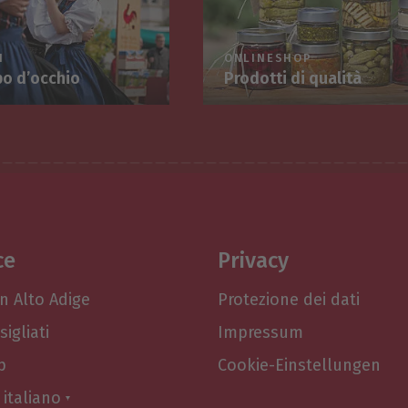
I
ONLINESHOP
po d’occhio
Prodotti di qualità
ce
Privacy
n Alto Adige
Protezione dei dati
sigliati
Impressum
p
Cookie-Einstellungen
italiano