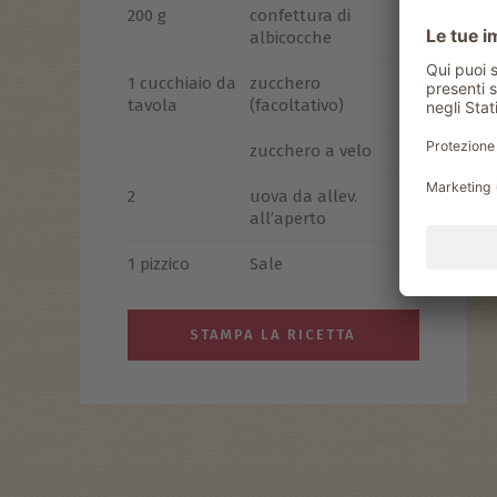
200 g
confettura di
albicocche
1 cucchiaio da
zucchero
tavola
(facoltativo)
zucchero a velo
2
uova da allev.
all’aperto
1 pizzico
Sale
STAMPA LA RICETTA