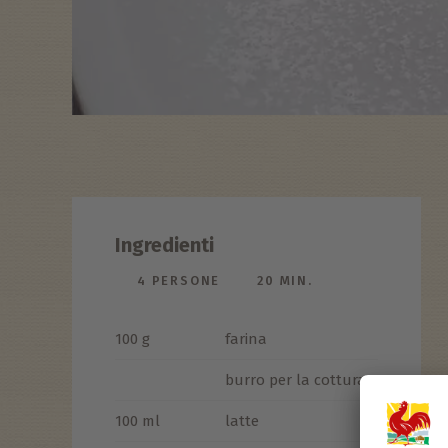
Ingredienti
4 PERSONE
20 MIN.
100 g
farina
burro per la cottura
100 ml
latte