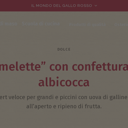
IL MONDO DEL GALLO ROSSO
 di maso
Scuola di cucina
Prodotti di qualità
Osteri
DOLCE
melette” con confettura
albicocca
rt veloce per grandi e piccini con uova di galline
all’aperto e ripieno di frutta.