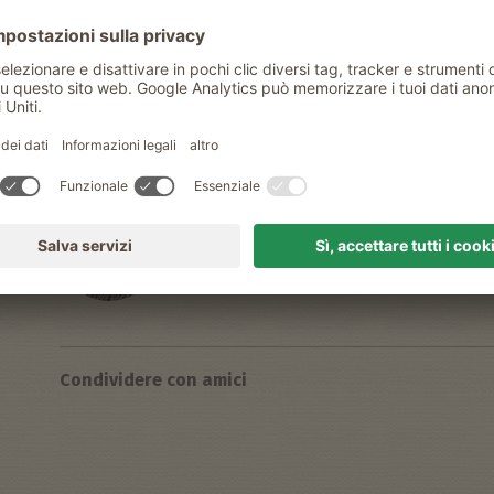
Cuocete le omelette da entrambi i lati, spalma
4.
arrotolatele.
Buona fortuna
Manuela Wallnöfer
Contadina delle vacanze in agriturism
HOF AM SCHLOSS A PRATO ALLO STE
Condividere con amici