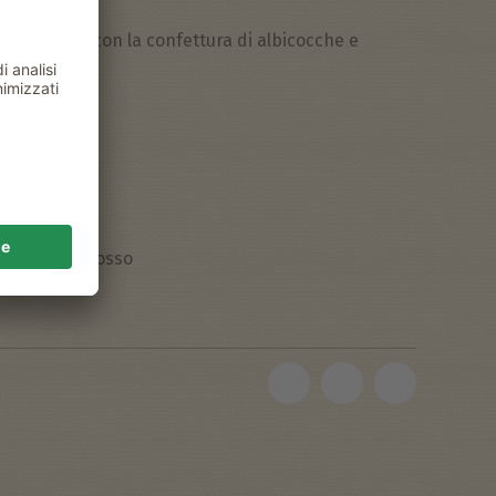
tele quindi con la confettura di albicocche e
o del Gallo Rosso
LVIO