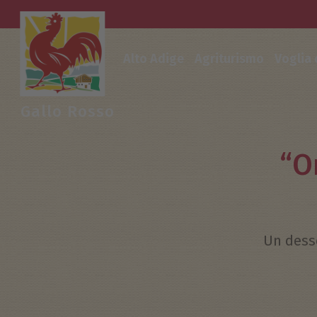
Alto Adige
Agriturismo
Voglia
Gallo Rosso
“O
Un desse