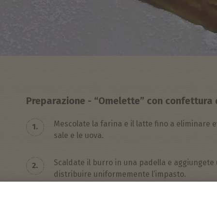
Preparazione - “Omelette” con confettura 
Mescolate la farina e il latte fino a eliminare
1.
sale e le uova.
Scaldate il burro in una padella e aggiungete 
2.
distribuire uniformemente l’impasto.
3.
Cospargetele con zucchero a velo e servitele 