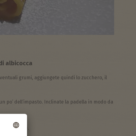
di albicocca
 eventuali grumi, aggiungete quindi lo zucchero, il
un po’ dell’impasto. Inclinate la padella in modo da
ancora calde.