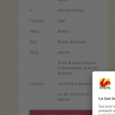
6
albumi d’uovo
1 pizzico
sale
100 g
farina
30 g
fecola di patate
250 g
panna
frutti di bosco freschi
o marmellata di frutti
di bosco
1 pizzico
zucchero a piacere
un po’ di succo di
limone