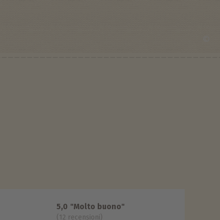
©
5,0
"Molto buono"
(12 recensioni)