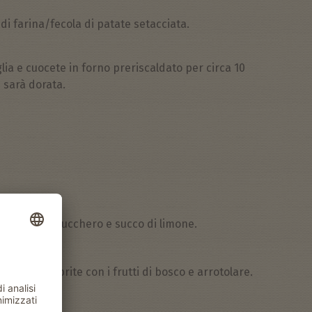
di farina/fecola di patate setacciata.
a e cuocete in forno preriscaldato per circa 10
 sarà dorata.
con un po' di zucchero e succo di limone.
agna, coprite con i frutti di bosco e arrotolare.