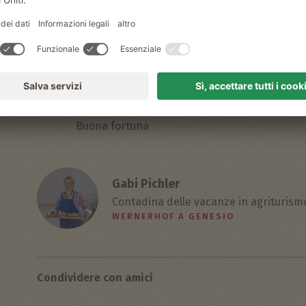
11.
Spolverate con lo zucchero a velo e... buon ap
Un suggerimento: in inverno, quando in giardin
12.
spalmare la marmellata di frutti di bosco sul
rotolo è una squisitezza.
Buona fortuna
Gabi Pichler
Contadina delle vacanze in agriturism
WERNERHOF A GENESIO
Condividere con amici