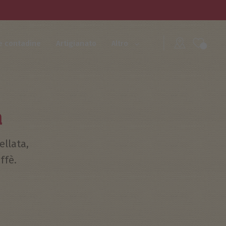
e contadine
Artigianato
Altro
a
ellata,
ffè.