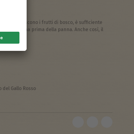
petito!
o non crescono i frutti di bosco, è sufficiente
 pan di Spagna prima della panna. Anche così, il
o del Gallo Rosso