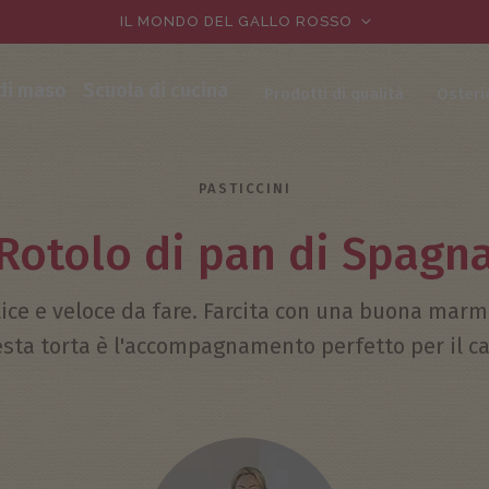
IL MONDO DEL GALLO ROSSO
 di maso
Scuola di cucina
Prodotti di qualità
Osteri
PASTICCINI
Rotolo di pan di Spagn
ce e veloce da fare. Farcita con una buona marm
sta torta è l'accompagnamento perfetto per il ca