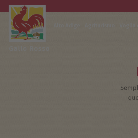
Alto Adige
Agriturismo
Voglia
Gallo Rosso
Sempli
que