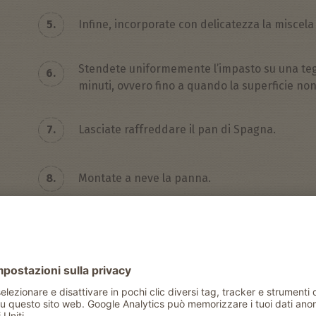
5.
Infine, incorporate con delicatezza la miscela 
Stendete uniformemente l’impasto su una tegli
6.
minuti, ovvero fino a quando la superficie non
7.
Lasciate raffreddare il pan di Spagna.
8.
Montate a neve la panna.
9.
Se vi piace, condite i frutti di bosco freschi 
10.
Spalmate uniformemente la panna sul pan di Sp