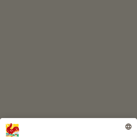
EVENTI
A colpo d’occhio
ONLINESHOP
Prodotti di qualità
IL MONDO DEI BIMBI
Avventura al maso
Info
Service
Privacy