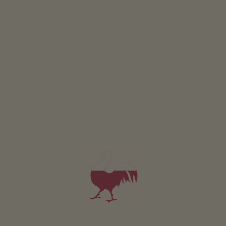
Appartamento Moosstock (48 m²)
2-6 persone (4 letti fissi)
48m²
da 70€
per 2 adulti
Animali domestici sono ammessi in questo app.
DETTAGLI E DISPONIBILITÀ
RICHIESTA