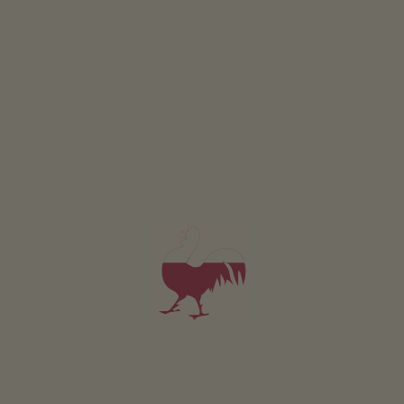
Inderederhof
Dominik Pallestrong
Campo Tures
(Dolomiti)
Maso con Allevamento di bestiame
colazione
Camera da 84€
per notte