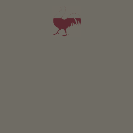
Appartamento Margerite
2-3 persone (2 letti fissi)
40m²
da 145€
per 2 adulti incl. colazione
Animali domestici non sono ammessi in questo app.
DETTAGLI E DISPONIBILITÀ
RICHIESTA
Valido per tutti i nostri alloggi
Area esterna
area prendisole
terrazza
giardino di erbe aromatiche