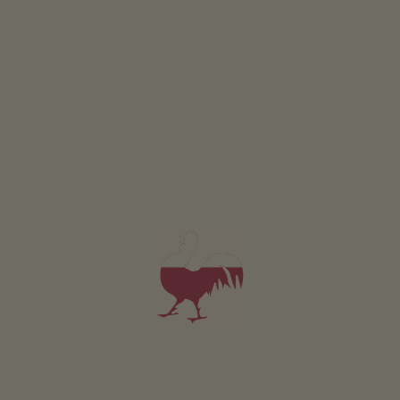
Camera Sensaziun
2-3 persone (2 letti fissi)
25m²
possono essere prenotate anche come camere aggiuntive per gli
appartamenti vacanza.
da 200€
per 2 adulti incl. colazione
Animali domestici non sono ammessi in questa camera.