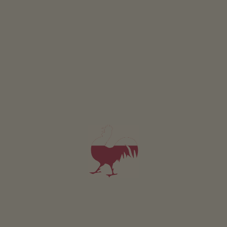
Sotciastel
Hildegard Pitscheider
Badia
(Dolomiti)
Maso con agricoltura biologica, Allevamento di bestiame
colazione
prenotabile online
Appartamento da 1400€
per notte