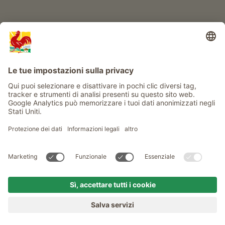
Service
Privacy
Newsletter
© Gallo Rosso - Il sigillo di qualità dei masi dell’Alto Adige . Il
portale ufficiale per l'Agriturismo in Alto Adige
produced by
MENU
MASI
VOGLIA DI MASO