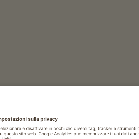
tto
conigli
Tempo libero e attività in estate
noleggio biciclette
noleggio bastoncini da trekking
erhof