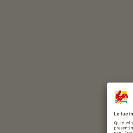
bovini
pony
pecore
volatili
ga
Altri animali al maso: Asini, Api
Esperienze e attività proposte al maso
Attività contadina
visite alla stalla
aiutare nella fienagione
Momenti di piacere al Lind