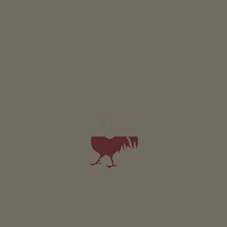
RICHIESTA
Valido per tutti i nostri alloggi
Area esterna
area prendisole
terrazza
camino
possibilità di grigliate
cappella del maso
area giochi per bambini
ping pong
trampoli
Sostenibilità
energia ricavata dal sole: fotovoltaico
sorgente di proprietà
stazione di ricarica per auto
Area comune interna
sala comune (Wi-Fi, giochi)