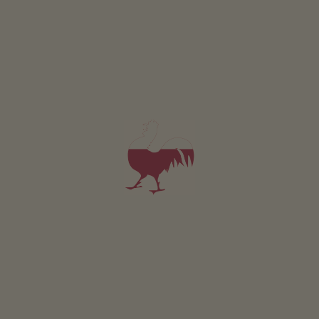
RICHIESTA
Valido per tutti i nostri alloggi
Area esterna
terrazza
trampolino
Sostenibilità
energia ricavata dal legno: cippato
Area comune interna
ripostiglio
Altri servizi
servizio pane fresco
garage
lavanderia