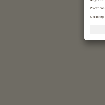
visita guidata al maso con degustazione di
prodotti
gli ospiti possono procurare i prodotti del
maso
corso di panificazione
fare lo yogurt
Benessere e salute
sauna
Tempo libero e attività
serate di intrattenimento
Momenti di piacere al Hoc