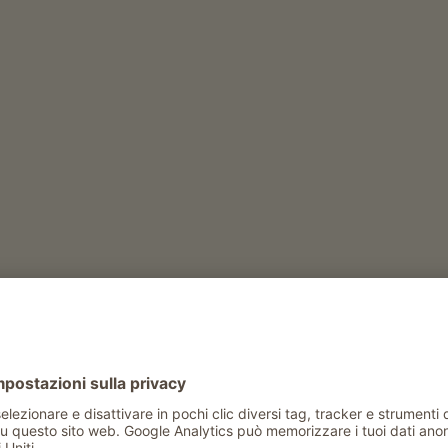
bestiame
r
)
produzione di latte
tto
conigli
Tempo libero e attività in inverno
escursione alla malga di proprietà
Tempo libero e attività in estate