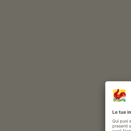
Il Hochgruberhof è un maso con Allevamento di 
allevamento di bovini
(
mucche di razza Pinzgaue
Durante l’anno, nel nostro maso vivono
bovini
maiali
pecore
cane
ga
Esperienze e attività proposte al maso
Attività contadina
sperimentare la vita di tutti i giorni al maso
aiuto in stalla
visite alla stalla
aiutare nella fienagione