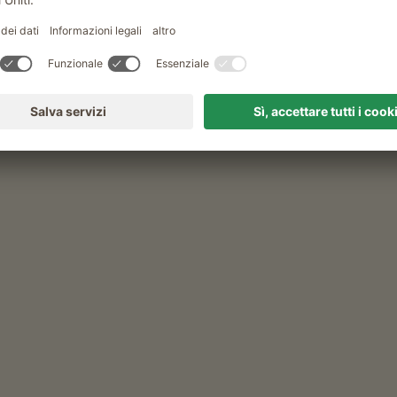
escursione alla malga di proprietà
hgruberhof