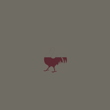
Sostenibilità
energia ricavata dal legno: cippato
Posizione & arrivo
INDICAZIONI STRADALI
Nelle vicinanze
al centro del paese
3
km
fermata più vicina
100
m
al supermercato
2
km
alla pista ciclabile
500
m
all'area sciistica
2
km
alla pista di fondo
100
m
alla pista da slittino
3
km
Ringlerhof
a Braies è situato a