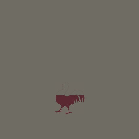
particolarmente bella
Osteria sostenibile
sorgente di proprietà
energia ricavata dal
legno: pellet
energia ricavata dal
sole: fotovoltaico
energia ricavata dal
legno: impianto solare
termico
Posizione e consigli sulle escursioni
INDICAZIONI STRADALI