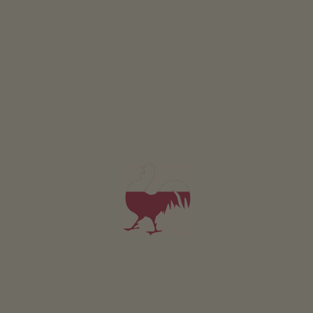
Camera Enzian
2-3 persone (2 letti fissi)
15m²
da 80€
per 2 adulti incl. colazione
Animali domestici sono ammessi in questa camera.
DETTAGLI E DISPONIBILITÀ
RICHIESTA
Valido per tutti i nostri alloggi
Area esterna
area prendisole
terrazza
giardino di erbe aromatiche
l’orto del maso
area giochi per bambini
trampolino