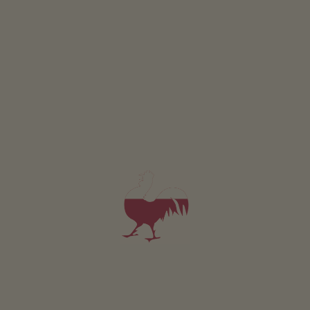
Julian Regensberger
Gais
(Dolomiti)
Maso con Allevamento di bestiame
Appartamento da 85€
per notte
Wiedmairhof
Anton Plankensteiner
Gais
(Dolomiti)
Maso con Allevamento di bestiame