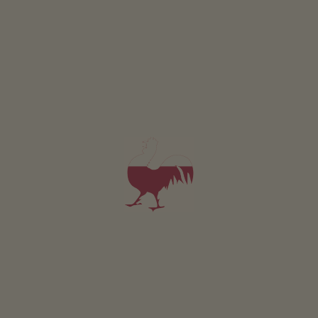
Appartamento Erdiger Winkel
4-6 persone (4 letti fissi)
90m²
da 140€
per 4 adulti
Animali domestici non sono ammessi in questo app.
DETTAGLI E DISPONIBILITÀ
RICHIESTA
Valido per tutti i nostri alloggi
Area esterna
area prendisole
giardino di erbe aromatiche
possibilità di grigliate
portico / pergolato
area giochi per bambini