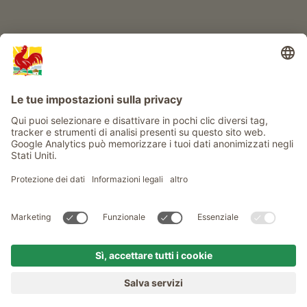
Service
Privacy
Newsletter
© Gallo Rosso - Il sigillo di qualità dei masi dell’Alto Adige . Il
portale ufficiale per l'Agriturismo in Alto Adige
produced by
MENU
MASI
VOGLIA DI MASO