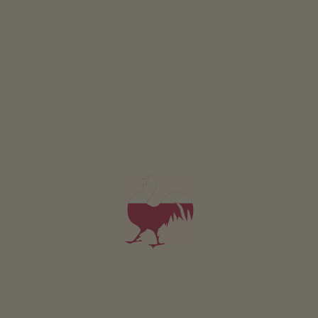
Appartamento Latemar
2-3 persone (2 letti fissi)
45m²
da 110€
per 2 adulti incl. colazione
Animali domestici non sono ammessi in questo app.
DETTAGLI E DISPONIBILITÀ
RICHIESTA
Valido per tutti i nostri alloggi
Area esterna
area prendisole