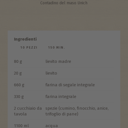
Contadino del maso Unich
Ingredienti
10 PEZZI
150 MIN.
80 g
lievito madre
20 g
lievito
660 g
farina di segale integrale
330 g
farina integrale
2 cucchiaio da
spezie (cumino, finocchio, anice,
tavola
trifoglio di pane)
1100 ml
acqua