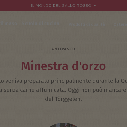
IL MONDO DEL GALLO ROSSO
 di maso
Scuola di cucina
Prodotti di qualità
Osteri
ANTIPASTO
Minestra d'orzo
to veniva preparato principalmente durante la Q
ia senza carne affumicata. Oggi non può mancar
del Törggelen.