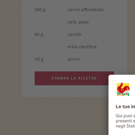
200 g
carne affumicata
sale, pepe
60 g
carote
erba cipollina
40 g
porro
STAMPA LA RICETTA