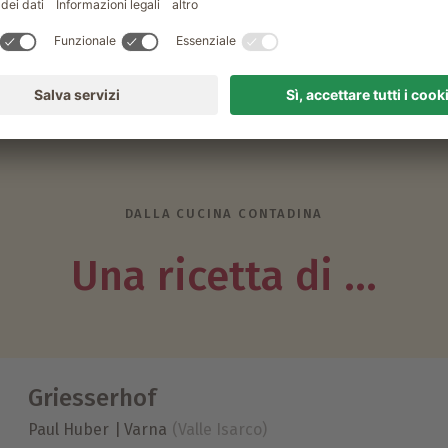
DALLA CUCINA CONTADINA
Una ricetta di ...
Griesserhof
Paul Huber
Varna
(Valle Isarco)