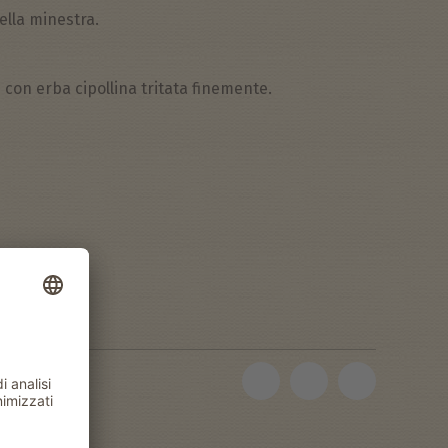
nella minestra.
 con erba cipollina tritata finemente.
allo Rosso