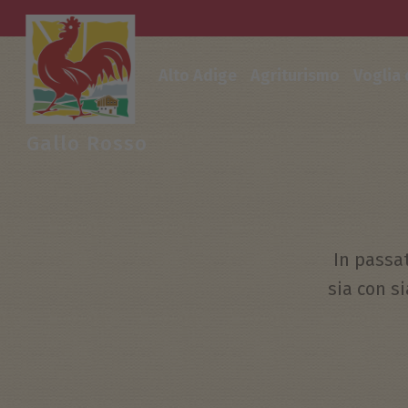
Alto Adige
Agriturismo
Voglia
Gallo Rosso
In passa
sia con s