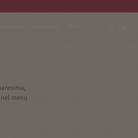
e contadine
Artigianato
Altro
uaresima,
e nel menu