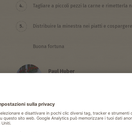
4.
Tagliare a piccoli pezzi la carne e rimetterla 
5.
Distribuire la minestra nei piatti e cospargere
Buona fortuna
Paul Huber
Contadina dell’osteria contadina del G
GRIESSERHOF A VARNA
Condividere con amici