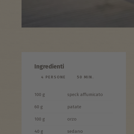
Ingredienti
4 PERSONE
50 MIN.
100 g
speck affumicato
60 g
patate
100 g
orzo
40 g
sedano